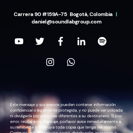
Carrera 90 #159A-75 Bogotá, Colombia
|
daniel@soundlabgroup.com
Este mensaje y sus anexos pueden contener información
confidencial o legalmente protegida, y no puede ser utilizada
ni divulgada por personas diferentes a su destinatario. Si por
error, recibe este mensaje, porfavor avise inmediatamente a
su remitente y destruya toda copia que tenga del mismo.
Cualquier uso, divulgación, copia, distribución, impresión o